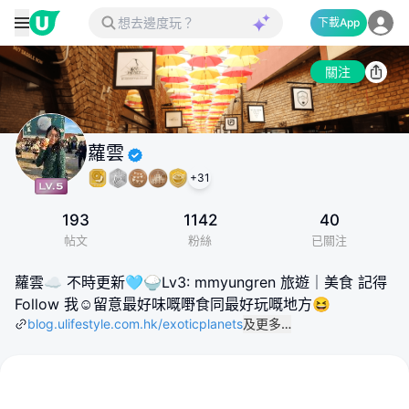
下載App
關注
蘿雲
+
31
193
1142
40
帖文
粉絲
已關注
蘿雲☁️ 不時更新🩵🍚Lv3: mmyungren 旅遊｜美食 記得
Follow 我☺️留意最好味嘅嘢食同最好玩嘅地方😆
blog.ulifestyle.com.hk/exoticplanets
及更多…