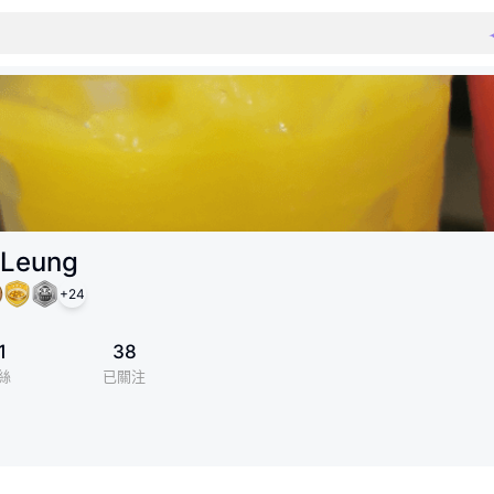
 Leung
+
24
1
38
絲
已關注