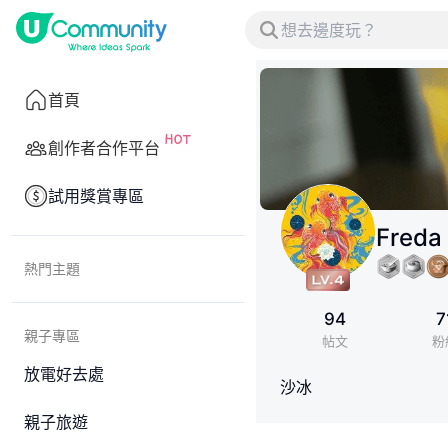
首頁
創作者合作平台
試用獎賞專區
Freda
熱門主題
94
7
親子專區
帖文
粉
放電好去處
沙冰
親子旅遊