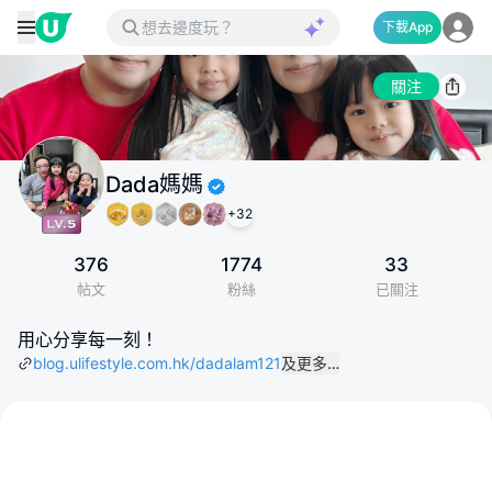
下載App
關注
Dada媽媽
+
32
376
1774
33
帖文
粉絲
已關注
用心分享每一刻！
blog.ulifestyle.com.hk/dadalam121
及更多…