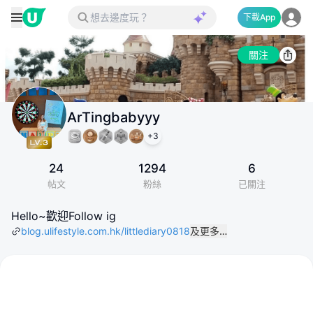
下載App
關注
ArTingbabyyy
+
3
24
1294
6
帖文
粉絲
已關注
Hello~歡迎Follow ig
blog.ulifestyle.com.hk/littlediary0818
及更多…