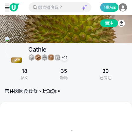
下載App
關注
Cathie
+
11
18
35
30
帖文
粉絲
已關注
帶住囡囡食食食、玩玩玩。