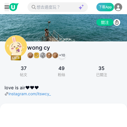
下載App
關注
wong cy
+
10
37
49
35
帖文
粉絲
已關注
love is air❤️❤️❤️
instagram.com/itswcy_