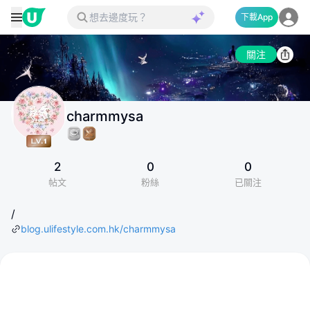
下載App
關注
charmmysa
2
0
0
帖文
粉絲
已關注
/
blog.ulifestyle.com.hk/charmmysa