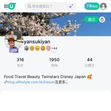
下載App
關注
yansukiyan
+
44
316
1950
44
帖文
粉絲
已關注
Food Travel Beauty Twinstars Disney Japan 🥰
blog.ulifestyle.com.hk/kissuki
及更多…