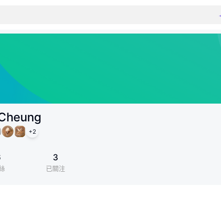
 Cheung
+
2
6
3
絲
已關注