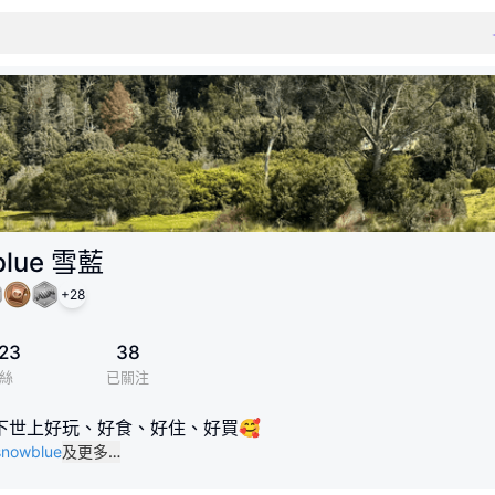
blue 雪藍
+
28
23
38
絲
已關注
下世上好玩、好食、好住、好買🥰
/snowblue
及更多…