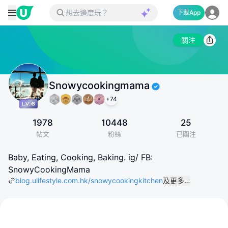
下載App
關注
Snowycookingmama
+
74
1978
10448
25
帖文
粉絲
已關注
Baby, Eating, Cooking, Baking. ig/ FB:
SnowyCookingMama
blog.ulifestyle.com.hk/snowycookingkitchen
及更多…