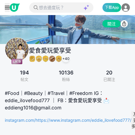
下載App
關注
愛食愛玩愛享受
+
40
194
10136
20
帖文
粉絲
已關注
#Food｜#Beauty｜#Travel｜#Freedom IG：
eddie_ilovefood777 ｜ FB：愛食愛玩愛享受 📩
eddieng1016@gmail.com
instagram.com/https://www.instagram.com/eddie_ilovefood777/