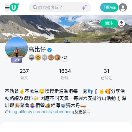
下載App
關注
高比仔
+
21
237
1634
31
帖文
粉絲
已關注
不執著🤞不著急😉慢慢走遍香港每一處👣🚶‍♀️🤟🥰分享活
動路線及資料🍻 因應不同天氣，每週六安排行山活動🚶‍♀️深
圳遊🎉聚會🤹‍♀️宿營🏕趕海🤿獨木舟🛶
blog.ulifestyle.com.hk/kobecheng
及更多…