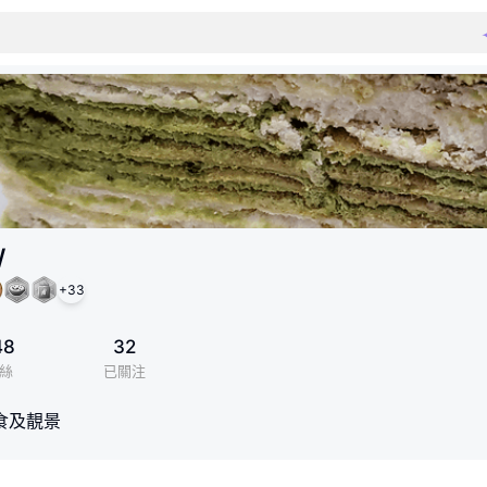
W
+
33
48
32
絲
已關注
食及靚景