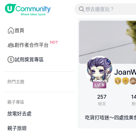
首頁
創作者合作平台
試用獎賞專區
Joan
熱門主題
257
1
親子專區
帖文
粉
放電好去處
吃貨打咭迷～四處找美
親子旅遊