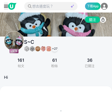
下載App
關注
S~C
+
27
161
61
36
帖文
粉絲
已關注
Hi