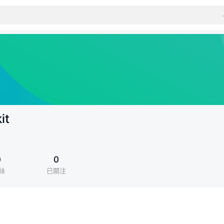
it
0
0
絲
已關注