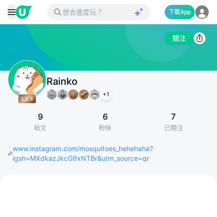
下載App
關注
Rainko
+
1
9
6
7
帖文
粉絲
已關注
www.instagram.com/mosquitoes_hehehaha?
igsh=MXdkazJkcG9xNTBr&utm_source=qr