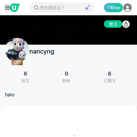
下載App
關注
nancyng
6
0
6
帖文
粉絲
已關注
halo