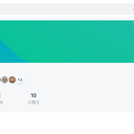
+
3
2
10
絲
已關注