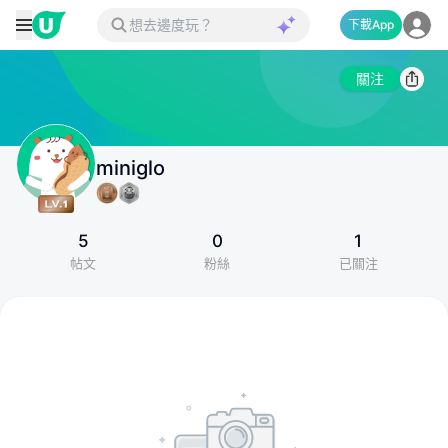
下載App
關注
miniglo
5
0
1
帖文
粉絲
已關注