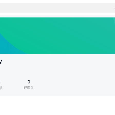
y
0
0
絲
已關注