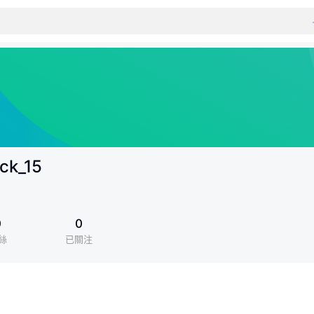
ck_15
0
0
絲
已關注