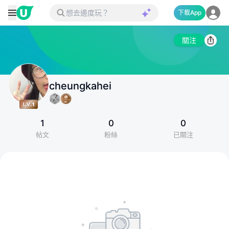
下載App
關注
cheungkahei
1
0
0
帖文
粉絲
已關注