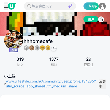
下載App
關注
hhhomecafe
+
43
319
1377
29
帖文
粉絲
已關注
小主婦
www.ulifestyle.com.hk/community/user_profile/134285?
及更
utm_source=app_share&utm_medium=share
多…