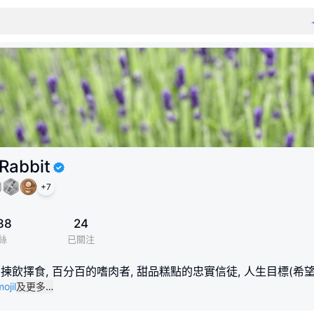
Rabbit
+
7
88
24
絲
已關注
揀飲擇食, 百分百的嗜肉者, 甜品糕點的忠實信徒, 人生目標(希望
ojil
及更多…