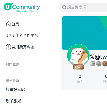
首頁
創作者合作平台
試用獎賞專區
%@tw
熱門主題
2
親子專區
帖文
粉
放電好去處
親子旅遊