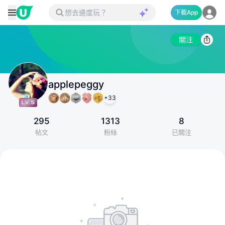
下載App
關注
applepeggy
+
33
295
1313
8
帖文
粉絲
已關注