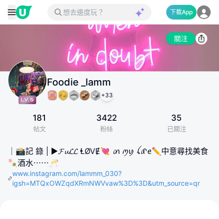
下載App
關注
Foodie _lamm
+
33
181
3422
35
帖文
粉絲
已關注
｜📸記 錄 | ▶️𝓕𝓾𝓛𝓛 ⱠØVɆ💘 𝓲​ꪀ​ ꪑ​ꪗ​ ꪶ​𝓲​ᠻ​ꫀ​ ✏️中意尋找美食
🍡酒水⋯⋯🥂
www.instagram.com/lammm_030?
igsh=MTQxOWZqdXRmNWVvaw%3D%3D&utm_source=qr