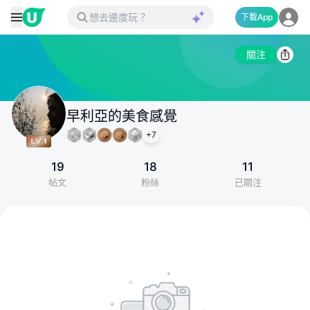
下載App
關注
早利亞的美食感覺
+
7
19
18
11
帖文
粉絲
已關注