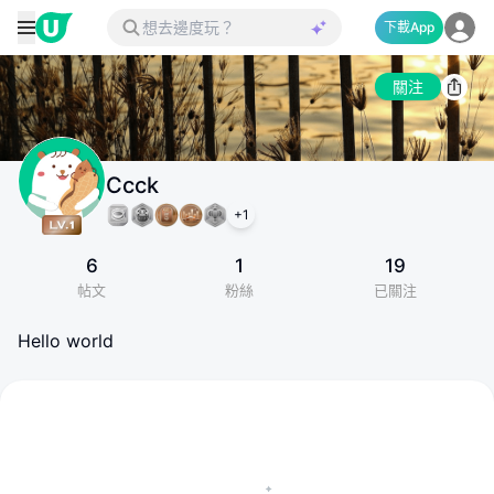
下載App
關注
Ccck
+
1
6
1
19
帖文
粉絲
已關注
Hello world