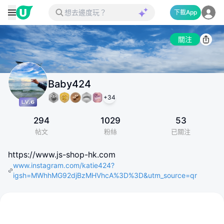
下載App
關注
Baby424
+
34
294
1029
53
帖文
粉絲
已關注
https://www.js-shop-hk.com
www.instagram.com/katie424?
igsh=MWhhMG92djBzMHVhcA%3D%3D&utm_source=qr