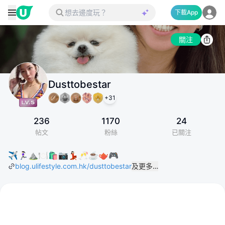
下載App
關注
Dusttobestar
+
31
236
1170
24
帖文
粉絲
已關注
✈️🏃🏻‍♀️⛰️🍽️🛍️📷💃🏻🥂☕️🫖🎮
blog.ulifestyle.com.hk/dusttobestar
及更多…