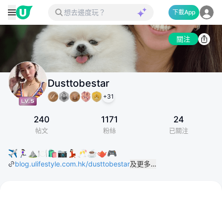
下載App
關注
Dusttobestar
+
31
240
1171
24
帖文
粉絲
已關注
✈️🏃🏻‍♀️⛰️🍽️🛍️📷💃🏻🥂☕️🫖🎮
blog.ulifestyle.com.hk/dusttobestar
及更多…