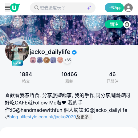
下載App
關注
jacko_dailylife
+
65
1884
10466
46
帖文
粉絲
已關注
喜歡看我煮嘢食, 分享旅遊趣事, 我的手作,同分享周圍遊同
好吃CAFE就Follow Me啦❤️ 我的手
作:IG@handmadewithfun 個人網誌:IG@jacko_dailylife
blog.ulifestyle.com.hk/jacko2020
及更多…