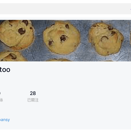
too
0
28
絲
已關注
/pansy