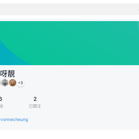
呀靚
+
3
6
2
絲
已關注
/yvonnecheung