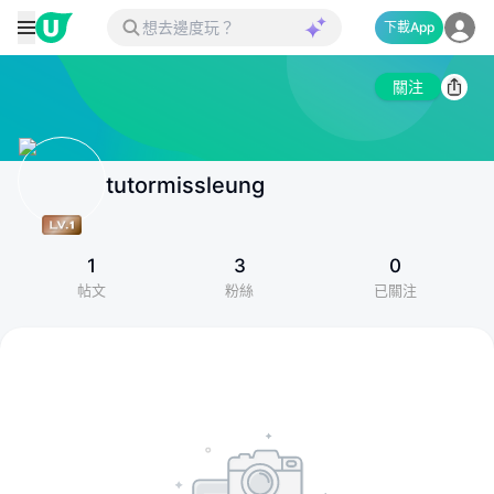
下載App
關注
tutormissleung
1
3
0
帖文
粉絲
已關注