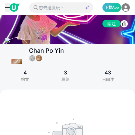
下載App
關注
Chan Po Yin
4
3
43
帖文
粉絲
已關注