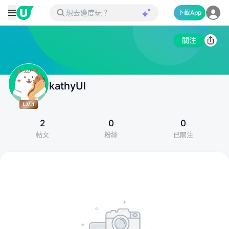
下載App
關注
kathyUl
2
0
0
帖文
粉絲
已關注