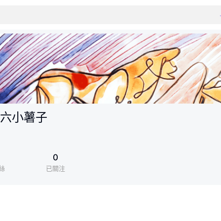
六小薯子
1
0
絲
已關注