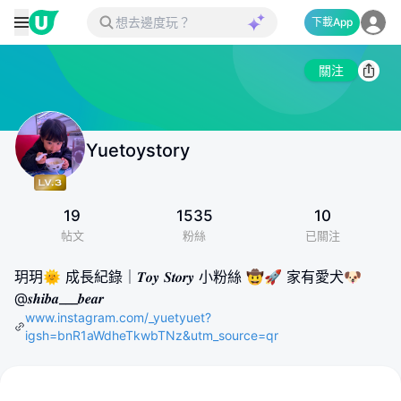
下載App
關注
Yuetoystory
19
1535
10
帖文
粉絲
已關注
玥玥🌞 成長紀錄｜𝑻𝒐𝒚 𝑺𝒕𝒐𝒓𝒚 小粉絲 🤠🚀 家有愛犬🐶
@𝒔𝒉𝒊𝒃𝒂___𝒃𝒆𝒂𝒓
www.instagram.com/_yuetyuet?
igsh=bnR1aWdheTkwbTNz&utm_source=qr