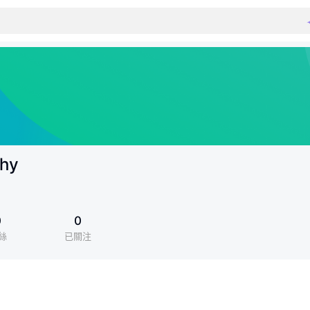
thy
0
0
絲
已關注