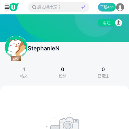
下載App
關注
StephanieN
1
0
0
帖文
粉絲
已關注