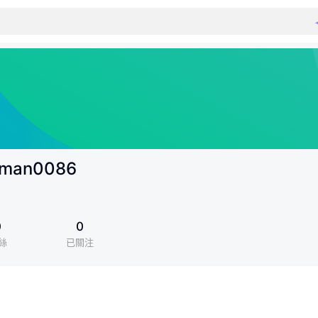
aman0086
0
0
絲
已關注