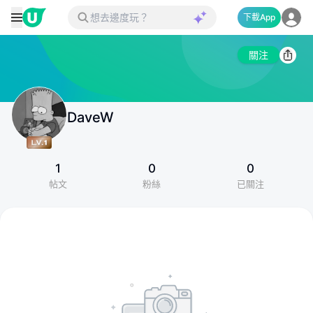
下載App
關注
DaveW
1
0
0
帖文
粉絲
已關注