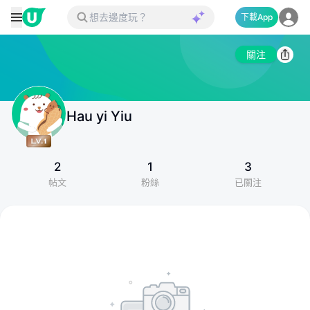
下載App
關注
Hau yi Yiu
2
1
3
帖文
粉絲
已關注