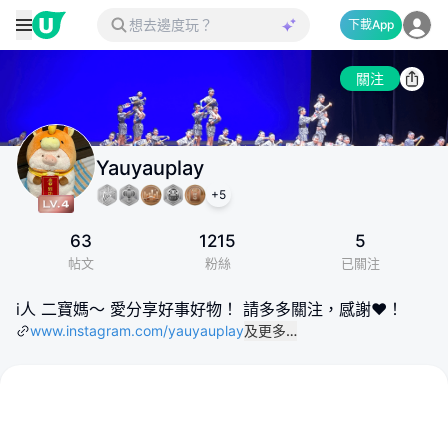
下載App
關注
Yauyauplay
+
5
63
1215
5
帖文
粉絲
已關注
i人 二寶媽～ 愛分享好事好物！ 請多多關注，感謝❤️！
www.instagram.com/yauyauplay
及更多…