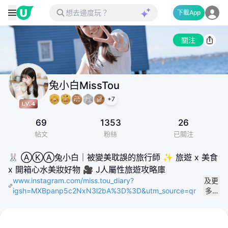
下載App
關注
兔小白MissTou
+
7
69
1353
26
帖文
粉絲
已關注
🐰 ⒶⓀⒶ兔小白｜被變美耽誤的旅行師 ✨ 旅遊 x 美食
x 開箱心水美妝好物 🎥 J人屬性旅遊攻略庫
www.instagram.com/miss.tou_diary?
及更
igsh=MXBpanp5c2NxN3l2bA%3D%3D&utm_source=qr
多…