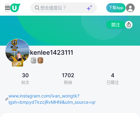
下載App
關注
kenlee1423111
30
1702
4
帖文
粉絲
已關注
www.instagram.com/ivan_wongtk?
igsh=bmpydTkzcjRvMHNl&utm_source=qr