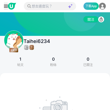
下載App
關注
Taihei6234
1
0
0
帖文
粉絲
已關注